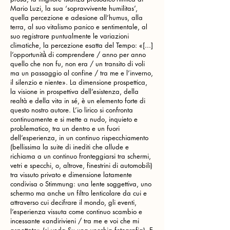
Mario Luzi, la sua ‘sopravvivente humilitas’,
quella percezione e adesione all’humus, alla
terra, al suo vitalismo panico e sentimentale, al
suo registrare puntualmente le variazioni
climatiche, la percezione esatta del Tempo: «[...]
l’opportunità̀ di comprendere / anno per anno
quello che non fu, non era / un transito di voli
ma un passaggio al confine / tra me e l’inverno,
il silenzio e niente». La dimensione prospettica,
la visione in prospettiva dell’esistenza, della
realtà e della vita in sé, è un elemento forte di
questo nostro autore. L’io lirico si confronta
continuamente e si mette a nudo, inquieto e
problematico, tra un dentro e un fuori
dell’esperienza, in un continuo rispecchiamento
(bellissima la suite di inediti che allude e
richiama a un continuo fronteggiarsi tra schermi,
vetri e specchi, o, altrove, finestrini di automobili)
tra vissuto privato e dimensione latamente
condivisa o Stimmung: una lente soggettiva, uno
schermo ma anche un filtro lenticolare da cui e
attraverso cui decifrare il mondo, gli eventi,
l’esperienza vissuta come continuo scambio e
incessante «andirivieni / tra me e voi che mi