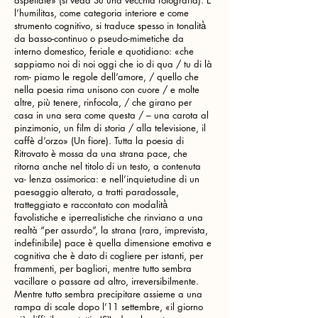
aspettate» (si veda Su una vecchia fotografia). E
l’humilitas, come categoria interiore e come
strumento cognitivo, si traduce spesso in tonalità̀
da basso-continuo o pseudo-mimetiche da
interno domestico, feriale e quotidiano: «che
sappiamo noi di noi oggi che io di qua / tu di là
rom- piamo le regole dell’amore, / quello che
nella poesia rima unisono con cuore / e molte
altre, più tenere, rinfocola, / che girano per
casa in una sera come questa / – una carota al
pinzimonio, un film di storia / alla televisione, il
caffè d’orzo» (Un fiore). Tutta la poesia di
Ritrovato è mossa da una strana pace, che
ritorna anche nel titolo di un testo, a contenuta
va- lenza ossimorica: e nell’inquietudine di un
paesaggio alterato, a tratti paradossale,
tratteggiato e raccontato con modalità̀
favolistiche e iperrealistiche che rinviano a una
realtà “per assurdo”, la strana (rara, imprevista,
indefinibile) pace è quella dimensione emotiva e
cognitiva che è dato di cogliere per istanti, per
frammenti, per bagliori, mentre tutto sembra
vacillare o passare ad altro, irreversibilmente.
Mentre tutto sembra precipitare assieme a una
rampa di scale dopo l’11 settembre, «il giorno