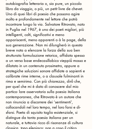
autobiografia letteraria o, sia pure, un piccolo
libro da viaggio, o più, un petit livre de chevet.
Uno di quei libri di poesia che possono agire
molto e profondamente nel lettore che potrà
incontrare lungo la via. Salvatore Ritrovato, nato
in Puglia nel 1967, è uno dei poeti migliori, più
intelligenti, colti, significativi e meno
appariscenti, meno apparenti o à la page, della
sua generazione. Non mi dilungherò in questa
breve nota a elencare la forza della sua ben
strutturata formulazione retorica, affidata spesso
a un verso base endecasillabico vieppiù̀ mosso e
dilatato in un contenuto prosimetro, oppure a
strategiche soluzioni sonore affidate a sapienti e
calibrate rime interne, o a clausole fulminanti in
rima e semirima. Con più chiarezza, dirò̀ che,
per quel che mi è dato di conoscere dal mio
partico- lare osservatorio sulla poesia italiana
contemporanea, che Ritrovato è un autore che
non rinuncia a discorrere dei ‘sentimenti’,
collocandoli nel loro tempo, nel loro farsi e di-
sfarsi. Poeta di squisito taglio esistenziale, si
distingue da tanta poesia italiana per un
naturale, e tuttavia ricco di risonanze di cultura
classica, tono elegiaco: non a caso il critico