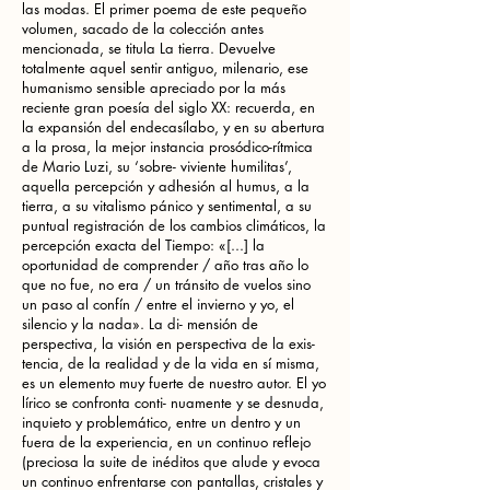
las modas. El primer poema de este pequeño
volumen, sacado de la colección antes
mencionada, se titula La tierra. Devuelve
totalmente aquel sentir antiguo, milenario, ese
humanismo sensible apreciado por la más
reciente gran poesía del siglo XX: recuerda, en
la expansión del endecasílabo, y en su abertura
a la prosa, la mejor instancia prosódico-rítmica
de Mario Luzi, su ‘sobre- viviente humilitas’,
aquella percepción y adhesión al humus, a la
tierra, a su vitalismo pánico y sentimental, a su
puntual registración de los cambios climáticos, la
percepción exacta del Tiempo: «[...] la
oportunidad de comprender / año tras año lo
que no fue, no era / un tránsito de vuelos sino
un paso al confín / entre el invierno y yo, el
silencio y la nada». La di- mensión de
perspectiva, la visión en perspectiva de la exis-
tencia, de la realidad y de la vida en sí misma,
es un elemento muy fuerte de nuestro autor. El yo
lírico se confronta conti- nuamente y se desnuda,
inquieto y problemático, entre un dentro y un
fuera de la experiencia, en un continuo reflejo
(preciosa la suite de inéditos que alude y evoca
un continuo enfrentarse con pantallas, cristales y