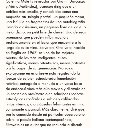
Caterina Mulé (y revisados por Gianni Darconza
y Mário Meléndez), parecen dirigidos a un
público más amplio, y concebidos como una
pequeña an- tología portátil: un pequeño mapa,
una brújula en fragmentos de una autobiografía
literaria o asimismo, un pequeño libro de viaje, o
mejor dicho, un petit livre de chevet. Uno de esos
poemarios que pueden influir mucho y
profundamente en el lector que encuentre a lo
largo de su camino. Salvatore Ritro- vato, nacido
en Puglia en 1967, es uno de los mejores
poetas, de los más inteligentes, cultos,
significativos, menos ostento- sos, menos patentes
o à la page, de su generación. No voy a
explayarme en esta breve nota registrando la
fuerza de su bien estructurada formulación
retórica, entregada a menudo a un verso base
de endecasílabos más aún movido y dilatado en
un contenido prosímetro o en soluciones sonoras
estratégicas confiadas a sabias y calibradas
rimas internas, o a cláusulas fulminantes en rima
consonante o parcial. Más claramente, diré que,
por lo conocido desde mi particular observatorio
sobre la poesía italiana contemporánea,
Ritrovato es un autor que no renuncia a discutir