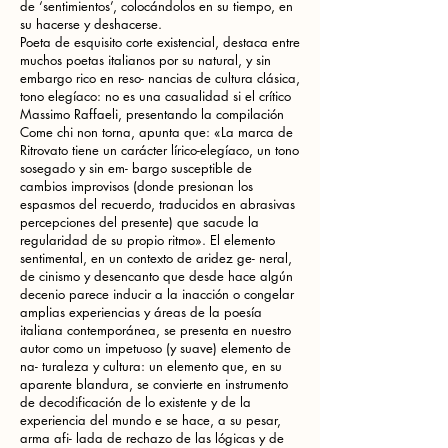
de ‘sentimientos’, colocándolos en su tiempo, en
su hacerse y deshacerse.
Poeta de esquisito corte existencial, destaca entre
muchos poetas italianos por su natural, y sin
embargo rico en reso- nancias de cultura clásica,
tono elegíaco: no es una casualidad si el crítico
Massimo Raffaeli, presentando la compilación
Come chi non torna, apunta que: «La marca de
Ritrovato tiene un carácter lírico-elegíaco, un tono
sosegado y sin em- bargo susceptible de
cambios improvisos (donde presionan los
espasmos del recuerdo, traducidos en abrasivas
percepciones del presente) que sacude la
regularidad de su propio ritmo». El elemento
sentimental, en un contexto de aridez ge- neral,
de cinismo y desencanto que desde hace algún
decenio parece inducir a la inacción o congelar
amplias experiencias y áreas de la poesía
italiana contemporánea, se presenta en nuestro
autor como un impetuoso (y suave) elemento de
na- turaleza y cultura: un elemento que, en su
aparente blandura, se convierte en instrumento
de decodificación de lo existente y de la
experiencia del mundo e se hace, a su pesar,
arma afi- lada de rechazo de las lógicas y de