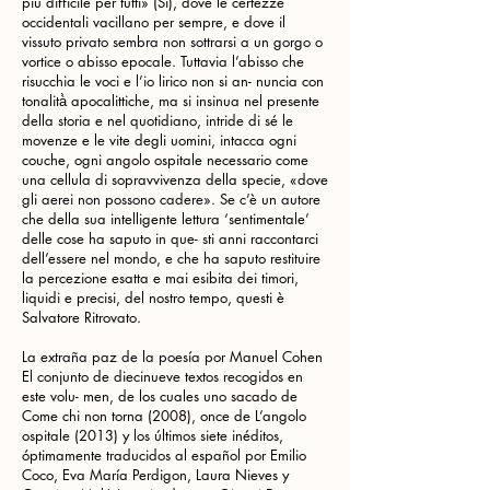
più difficile per tutti» (Sì), dove le certezze
occidentali vacillano per sempre, e dove il
vissuto privato sembra non sottrarsi a un gorgo o
vortice o abisso epocale. Tuttavia l’abisso che
risucchia le voci e l’io lirico non si an- nuncia con
tonalità̀ apocalittiche, ma si insinua nel presente
della storia e nel quotidiano, intride di sé le
movenze e le vite degli uomini, intacca ogni
couche, ogni angolo ospitale necessario come
una cellula di sopravvivenza della specie, «dove
gli aerei non possono cadere». Se c’è un autore
che della sua intelligente lettura ‘sentimentale’
delle cose ha saputo in que- sti anni raccontarci
dell’essere nel mondo, e che ha saputo restituire
la percezione esatta e mai esibita dei timori,
liquidi e precisi, del nostro tempo, questi è
Salvatore Ritrovato.
La extraña paz de la poesía por Manuel Cohen
El conjunto de diecinueve textos recogidos en
este volu- men, de los cuales uno sacado de
Come chi non torna (2008), once de L’angolo
ospitale (2013) y los últimos siete inéditos,
óptimamente traducidos al español por Emilio
Coco, Eva María Perdigon, Laura Nieves y