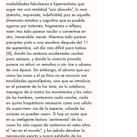
modalidades fabulescas e hiperrealistas que
sugie- ren una realidad “por absurdo”, la rara
(extraña, imprevista, indefinible) paz es aquella
dimensión emotiva y cognitiva que es posible
agarrar por instantes, fragmentos o reflejos,
mien- tras todo parece vacilar o convertirse en
otro, irreversible- mente. Mientras todo parece
precipitar junto a una escalera después del 11
de septiembre, «el día más difícil para todos»
(Sì), donde las certezas occidentales vacilan
para siempre, y donde la vivencia privada
parece no rehuir un remolino o vór- tice o abismo
de una época. Sin embargo, el abismo que suc-
ciona las voces y el yo lírico no se anuncia con
tonalidades apocalípticas, sino que se introduce
en el presente de la his- toria, en lo cotidiano,
impregna de sí mismo los movimientos y las vidas
de los hombres, contamina cada couche, cada
es- quina hospitalaria necesaria como una célula
de superviven- cia de la especie, «donde los
aviones no pueden caer». Si hay un autor que
en su inteligente lectura ‘sentimental’ de las
cosas ha sido capaz de contarnos en estos años
el “ser en el mundo”, y ha sabido devolver la
percepción exacta y nunca exhibida de los