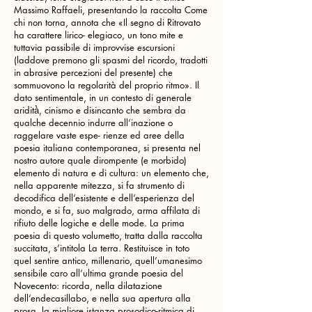
Massimo Raffaeli, presentando la raccolta Come
chi non torna, annota che «Il segno di Ritrovato
ha carattere lirico- elegiaco, un tono mite e
tuttavia passibile di improvvise escursioni
(laddove premono gli spasmi del ricordo, tradotti
in abrasive percezioni del presente) che
sommuovono la regolarità del proprio ritmo». Il
dato sentimentale, in un contesto di generale
aridità̀, cinismo e disincanto che sembra da
qualche decennio indurre all’inazione o
raggelare vaste espe- rienze ed aree della
poesia italiana contemporanea, si presenta nel
nostro autore quale dirompente (e morbido)
elemento di natura e di cultura: un elemento che,
nella apparente mitezza, si fa strumento di
decodifica dell’esistente e dell’esperienza del
mondo, e si fa, suo malgrado, arma affilata di
rifiuto delle logiche e delle mode. La prima
poesia di questo volumetto, tratta dalla raccolta
succitata, s’intitola La terra. Restituisce in toto
quel sentire antico, millenario, quell’umanesimo
sensibile caro all’ultima grande poesia del
Novecento: ricorda, nella dilatazione
dell’endecasillabo, e nella sua apertura alla
prosa, la migliore istanza prosodico-ritmica di