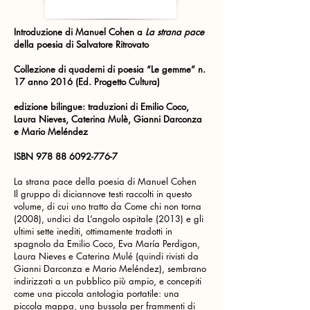
Introduzione di Manuel Cohen a
La strana pace
della poesia di Salvatore Ritrovato
Collezione di quaderni di poesia “Le gemme” n.
17 anno 2016 (Ed. Progetto Cultura)
edizione bilingue: traduzioni di Emilio Coco,
Laura Nieves, Caterina Mulè, Gianni Darconza
e Mario Meléndez
ISBN
978 88 6092-776-7
La strana pace della poesia di Manuel Cohen
Il gruppo di diciannove testi raccolti in questo
volume, di cui uno tratto da Come chi non torna
(2008), undici da L’angolo ospitale (2013) e gli
ultimi sette inediti, ottimamente tradotti in
spagnolo da Emilio Coco, Eva María Perdigon,
Laura Nieves e Caterina Mulé (quindi rivisti da
Gianni Darconza e Mario Meléndez), sembrano
indirizzati a un pubblico più ampio, e concepiti
come una piccola antologia portatile: una
piccola mappa, una bussola per frammenti di