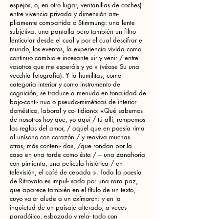
espejos, o, en otro lugar, ventanillas de coches)
entre vivencia privada y dimensión am-
pliamente compartida o Stimmung: una lente
subjetiva, una pantalla pero también un filtro
lenticular desde el cual y por el cual descifrar el
mundo, los eventos, la experiencia vivida como
continuo cambio e incesante «ir y venir / entre
vosotros que me esperáis y yo » (véase Su una
vecchia fotografia). Y la humilitas, como
categoría interior y como instrumento de
cognición, se traduce a menudo en tonalidad de
bajo-conti- nuo o pseudo-miméticas de interior
doméstico, laboral y co- tidiano: «Qué sabemos
de nosotros hoy que, yo aquí / tú allí, rompemos
las reglas del amor, / aquel que en poesía rima
al unísono con corazón / y reaviva muchas
otras, más conteni- das, /que rondan por la
casa en una tarde como ésta / – una zanahoria
con pimienta, una película histórica / en
televisión, el café de cebada ». Toda la poesía
de Ritrovato es impul- sada por una rara paz,
que aparece también en el título de un texto,
cuyo valor alude a un oxímoron: y en la
inquietud de un paisaje alterado, a veces
paradóijco, esbozado y rela- tado con