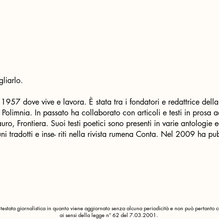
gliarlo.
957 dove vive e lavora. È stata tra i fondatori e redattrice della 
Polimnia. In passato ha collaborato con articoli e testi in prosa ad a
uro, Frontiera. Suoi testi poetici sono presenti in varie antologie 
uni tradotti e inse- riti nella rivista rumena Conta. Nel 2009 ha pub
estata giornalistica in quanto viene aggiornato senza alcuna periodicità e non può pertanto co
ai sensi della legge n° 62 del 7.03.2001.