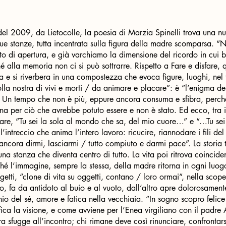
del 2009, da Lietocolle, la poesia di Marzia Spinelli trova una n
tue stanze, tutta incentrata sulla figura della madre scomparsa. “N
esto di apertura, e già varchiamo la dimensione del ricordo in cu
é alla memoria non ci si può sottrarre. Rispetto a Fare e disfare, q
a e si riverbera in una compostezza che evoca figure, luoghi, nel 
 folla nostra di vivi e morti / da animare e placare”: è “l’enigma 
ra. Un tempo che non è più, eppure ancora consuma e sfibra, perché
ena per ciò che avrebbe potuto essere e non è stato. Ed ecco, tra i 
eare, “Tu sei la sola al mondo che sa, del mio cuore…” e “…Tu sei
l’intreccio che anima l’intero lavoro: ricucire, riannodare i fili del
/ ancora dirmi, lasciarmi / tutto compiuto e darmi pace”. La storia t
una stanza che diventa centro di tutto. La vita poi ritrova coinci
é l’immagine, sempre la stessa, della madre ritorna in ogni luogo,
getti, “clone di vita su oggetti, contano / loro ormai”, nella scop
o, fa da antidoto al buio e al vuoto, dall’altro apre dolorosamente
hio del sé, amore e fatica nella vecchiaia. “In sogno scopro felic
fica la visione, e come avviene per l’Enea virgiliano con il padre
ra sfugge all’incontro; chi rimane deve così rinunciare, confrontar