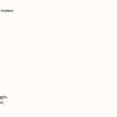
 mistero
aggio,
ori,