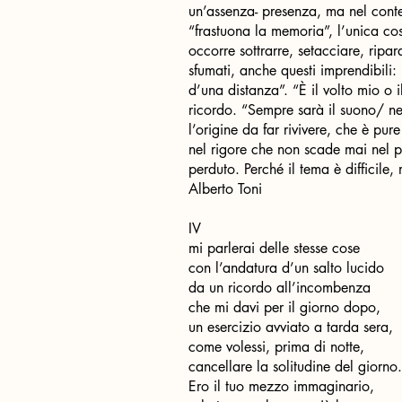
un’assenza- presenza, ma nel conte
“frastuona la memoria”, l’unica cos
occorre sottrarre, setacciare, ripa
sfumati, anche questi imprendibili:
d’una distanza”. “È il volto mio o il
ricordo. “Sempre sarà il suono/ ne
l’origine da far rivivere, che è pu
nel rigore che non scade mai nel p
perduto. Perché il tema è difficile,
Alberto Toni
IV
mi parlerai delle stesse cose
con l’andatura d’un salto lucido
da un ricordo all’incombenza
che mi davi per il giorno dopo,
un esercizio avviato a tarda sera,
come volessi, prima di notte,
cancellare la solitudine del giorno.
Ero il tuo mezzo immaginario,