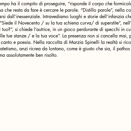
mpo ha il compito di proseguire, “risponde il corpo che formicola
a che resta da fare è cercare le parole. “Distillo parole”, nella 
rarsi dall’inessenziale. Intravediamo luoghi e storie dell’infanzia
 “Siede il Novecento / su la tua schiena curva/ di superstite”, nel
 tuo?”, si chiede l’autrice, in un gioco perdurante di specchi in cui
lle tue stanze / e la tua voce”. La presenza non si cancella mai, 
re canto e poesia. Nella raccolta di Marzia Spinelli la realtà si ri
atetismo, anzi ricrea da lontano, come è giusto che sia, il pathos
 ma assolutamente ben risolto.