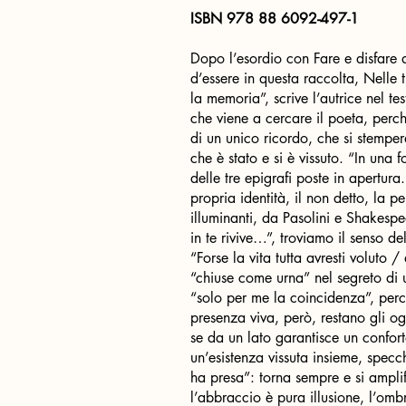
ISBN 978 88 6092-497-1
Dopo l’esordio con Fare e disfare 
d’essere in questa raccolta, Nelle 
la memoria”, scrive l’autrice nel t
che viene a cercare il poeta, perch
di un unico ricordo, che si stemper
che è stato e si è vissuto. “In una
delle tre epigrafi poste in apertu
propria identità, il non detto, la p
illuminanti, da Pasolini e Shakesp
in te rivive…”, troviamo il senso del
“Forse la vita tutta avresti voluto 
“chiuse come urna” nel segreto di 
“solo per me la coincidenza”, perch
presenza viva, però, restano gli og
se da un lato garantisce un confort
un’esistenza vissuta insieme, specc
ha presa”: torna sempre e si ampli
l’abbraccio è pura illusione, l’omb