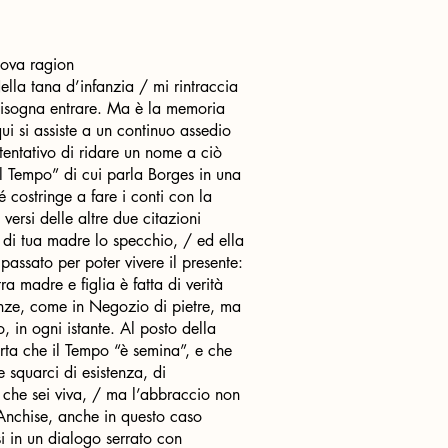
uova ragion
ella tana d’infanzia / mi rintraccia
i bisogna entrare. Ma è la memoria
ui si assiste a un continuo assedio
tentativo di ridare un nome a ciò
del Tempo” di cui parla Borges in una
 costringe a fare i conti con la
versi delle altre due citazioni
 di tua madre lo specchio, / ed ella
 passato per poter vivere il presente:
ra madre e figlia è fatta di verità
denze, come in Negozio di pietre, ma
 in ogni istante. Al posto della
erta che il Tempo “è semina”, e che
 squarci di esistenza, di
e che sei viva, / ma l’abbraccio non
 Anchise, anche in questo caso
si in un dialogo serrato con