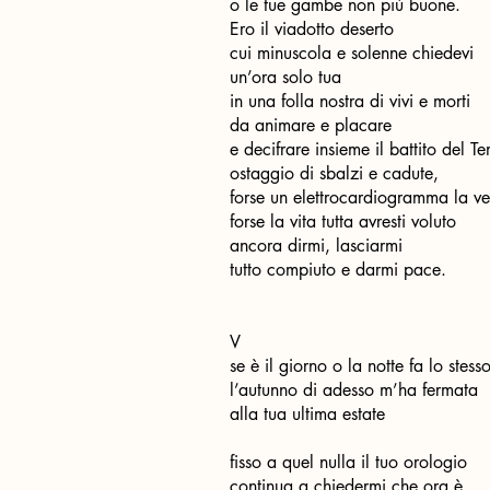
o le tue gambe non più buone.
Ero il viadotto deserto
cui minuscola e solenne chiedevi
un’ora solo tua
in una folla nostra di vivi e morti
da animare e placare
e decifrare insieme il battito del 
ostaggio di sbalzi e cadute,
forse un elettrocardiogramma la v
forse la vita tutta avresti voluto
ancora dirmi, lasciarmi
tutto compiuto e darmi pace.
V
se è il giorno o la notte fa lo stess
l’autunno di adesso m’ha fermata
alla tua ultima estate
fisso a quel nulla il tuo orologio
continua a chiedermi che ora è ...