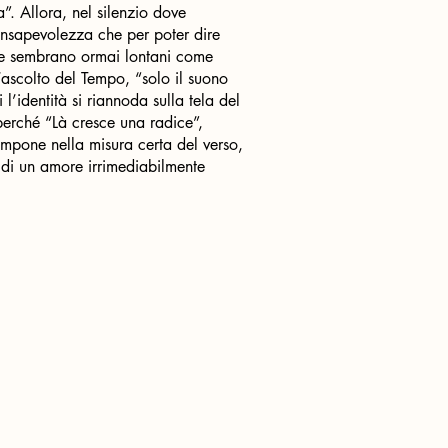
”. Allora, nel silenzio dove
consapevolezza che per poter dire
 che sembrano ormai lontani come
l’ascolto del Tempo, “solo il suono
 l’identità si riannoda sulla tela del
perché “Là cresce una radice”,
compone nella misura certa del verso,
 di un amore irrimediabilmente