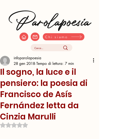
Chi siamo
infoparolapoesia
28 gen 2018
Tempo di lettura: 7 min
Il sogno, la luce e il
pensiero: la poesia di
Francisco de Asís
Fernández letta da
Cinzia Marulli
Valutazione NaN stelle su 5.