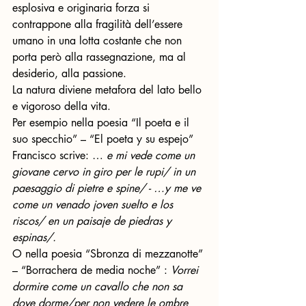
esplosiva e originaria forza si 
contrappone alla fragilità dell’essere 
umano in una lotta costante che non 
porta però alla rassegnazione, ma al 
desiderio, alla passione. 
La natura diviene metafora del lato bello 
e vigoroso della vita. 
Per esempio nella poesia “Il poeta e il 
suo specchio” – “El poeta y su espejo” 
Francisco scrive: … 
e mi vede come un 
giovane cervo in giro per le rupi/ in un 
paesaggio di pietre e spine/ - …y me ve 
come un venado joven suelto e los 
riscos/ en un paisaje de piedras y 
espinas/.
O nella poesia “Sbronza di mezzanotte” 
– “Borrachera de media noche” : 
Vorrei 
dormire come un cavallo che non sa 
dove dorme/per non vedere le ombre 