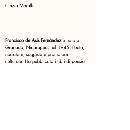
Cinzia Marulli
Francisco de Asís Fernández 
è nato a 
Granada, Nicaragua, nel 1945. Poeta, 
narratore, saggista e promotore 
culturale. Ha pubblicato i libri di poesia 
A principio de cuentas (1968, 
illustrazioni di José Luis Cuevas), La 
sangre constante (1974, illustrazioni di 
Rafael Rivera Rosas), En el cambio de 
estaciones (1982, illustrazioni di Fayad 
Jamís), Pasión de la memoria (1986), 
Friso de la poesía, el amor y la muerte 
(1997, illustrazioni di Orlando 
Sobalvarro),  Árbol de la vida (1998, 