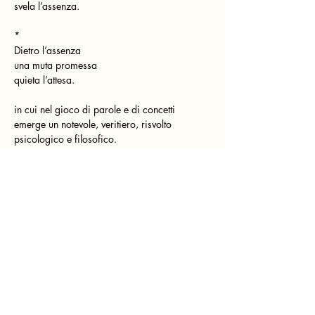
svela l’assenza.
*
Dietro l’assenza
una muta promessa
quieta l’attesa.
in cui nel gioco di parole e di concetti 
emerge un notevole, veritiero, risvolto 
psicologico e filosofico.
Mi sono molto piaciuti i testi di pagina 35:
Fulmini bassi
infiammano il canneto:
socchiudo gli occhi.
*
Fendono l’ombra
rischiarandone il manto
tremuli lampi.