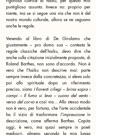
rigorosa cultrice di haiku, per questo mio 
puntiglioso assunto. Invece no: proprio per 
niente, ma se si segue una via che non è del 
nostro mondo culturale, allora se ne seguano 
anche le regole.
Venendo al libro di De Girolamo che 
giustamente – pro domo sua – contesta le 
regole classiche dell’haiku, devo dire che 
anche sulla citazione inizialmente proposta, di 
Roland Barthes, non sono d’accordo. Non è 
vero che l’haiku non descrive mai: parte 
sempre invece dalla concretezza, si eleva solo 
poi allo spirituale dopo un riferimento 
preciso, siano 
I fiorenti ciliegi – brina sopra i 
campi – Il fumo si leva – suono del vento - 
verso del corvo
 e così via… Allo stesso modo 
non è vero, per fortuna, che l’arte occidentale 
ha il vizio di trasformare 
l’impressione
 in 
descrizione, come afferma Barthes. Capita 
oggi, è vero, ma quasi sempre in poeti 
mediocri, almeno secondo la mia lunga 