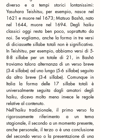
diverso e a tempi storici lontanissimi: 
Yasuhara Teishitsu, per esempio, nasce nel 
1621 e muore nel 1673; Matsuo Bashō, nato 
nel 1644, muore nel 1694. Degli haiku 
classici oggi resta ben poco, soprattutto da 
noi. Se vogliamo, anche la forma in tre versi 
di diciassette sillabe totali non è significativa. 
In Teishitsu, per esempio, abbiamo versi di 5-
8-8 sillabe per un totale di 21, in Bashō 
troviamo talora alternanza di un verso breve 
(3-4 sillabe) ad uno lungo (5-6 sillabe) seguito 
da altro breve (3-4 sillabe). Comunque in 
Italia la forma delle 17 sillabe totali è 
universalmente seguita dagli amatori degli 
haiku, dicevo molto meno invece le regole 
relative al contenuto.
Nell’haiku tradizionale, il primo verso fa 
rigorosamente riferimento a un tema 
stagionale, il secondo a un momento presente, 
anche personale, il terzo o è una conclusione 
del secondo verso o la presentazione di una 