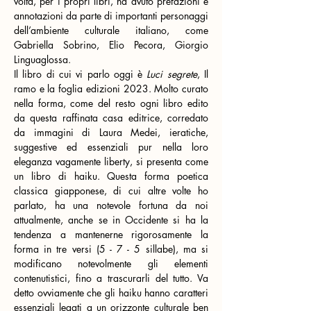
volta, per i propri libri, ha avuto prefazioni e 
annotazioni da parte di importanti personaggi 
dell’ambiente culturale italiano, come 
Gabriella Sobrino, Elio Pecora, Giorgio 
Linguaglossa.
Il libro di cui vi parlo oggi è 
Luci segrete
, Il 
ramo e la foglia edizioni 2023. Molto curato 
nella forma, come del resto ogni libro edito 
da questa raffinata casa editrice, corredato 
da immagini di Laura Medei, ieratiche, 
suggestive ed essenziali pur nella loro 
eleganza vagamente liberty, si presenta come 
un libro di haiku. Questa forma poetica 
classica giapponese, di cui altre volte ho 
parlato, ha una notevole fortuna da noi 
attualmente, anche se in Occidente si ha la 
tendenza a mantenerne rigorosamente la 
forma in tre versi (5 - 7 - 5 sillabe), ma si 
modificano notevolmente gli elementi 
contenutistici, fino a trascurarli del tutto. Va 
detto ovviamente che gli haiku hanno caratteri 
essenziali legati a un orizzonte culturale ben 