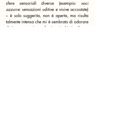
sfere sensoriali diverse (esempio: 
voci 
azzurre
: sensazioni uditive e visive accostate) 
– è solo suggerita, non è aperta, ma risulta 
talmente intensa che mi è sembrato di odorare 
distintamente i profumi mischiati di un 
giardino decadente, dove nessun elemento 
mantiene la sua identità originaria ma 
concorre a creare entità diverse, molteplici, 
che si fanno e disfanno in un clima di 
stordente sensualità, cui l’autore non si sottrae 
anzi aggiunge sottile, incantato, erotismo.
La poesia di Canavesio è una forma di 
educazione alla Bellezza, non voluta – 
beninteso – da lui che è tutt’altro che gnomico-
sentenzioso: questo avviene, a parer mio, in 
modo inconscio. Ma gli riesce bene, forse 
perché è poco narrativo, meno legato alle 
contingenze della vita pratica, almeno in 
questi suoi testi, ma più intensamente lirico, 
più autenticamente ed immediatamente 
comunicativo. Pur nella contemporaneità del 