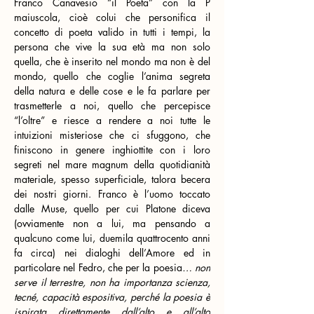
Franco Canavesio
 “il Poeta” con la P 
maiuscola, cioè colui che personifica il 
concetto di poeta valido in tutti i tempi, la 
persona che vive la sua età ma non solo 
quella, che è inserito nel mondo ma non è del 
mondo, quello che coglie l’anima segreta 
della natura e delle cose e le fa parlare per 
trasmetterle a noi, quello che percepisce 
“l’oltre” e riesce a rendere a noi tutte le 
intuizioni misteriose che ci sfuggono, che 
finiscono in genere inghiottite con i loro 
segreti nel mare magnum della quotidianità 
materiale, spesso superficiale, talora becera 
dei nostri giorni. Franco è l’uomo toccato 
dalle Muse, quello per cui Platone diceva 
(ovviamente non a lui, ma pensando a 
qualcuno come lui, duemila quattrocento anni 
fa circa) nei dialoghi dell’Amore ed in 
particolare nel Fedro, che per la poesia
… non 
serve il terrestre, non ha importanza scienza, 
tecné, capacità espositiva, perché la poesia è 
ispirata direttamente dall’alto e all’alto 