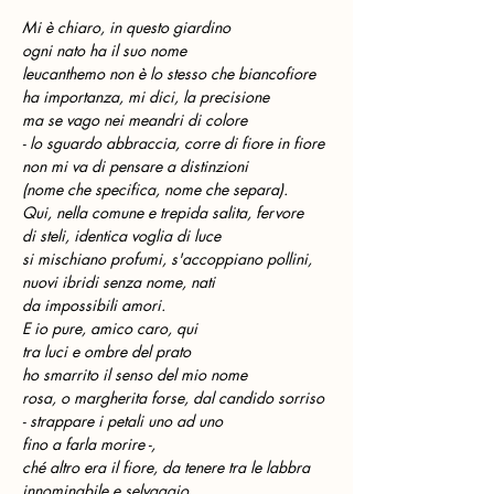
Mi è chiaro, in questo giardino
ogni nato ha il suo nome
leucanthemo non è lo stesso che biancofiore
ha importanza, mi dici, la precisione
ma se vago nei meandri di colore
- lo sguardo abbraccia, corre di fiore in fiore
non mi va di pensare a distinzioni
(nome che specifica, nome che separa).
Qui, nella comune e trepida salita, fervore
di steli, identica voglia di luce
si mischiano profumi, s'accoppiano pollini,
nuovi ibridi senza nome, nati
da impossibili amori.
E io pure, amico caro, qui
tra luci e ombre del prato
ho smarrito il senso del mio nome
rosa, o margherita forse, dal candido sorriso
- strappare i petali uno ad uno
fino a farla morire -,
ché altro era il fiore, da tenere tra le labbra
innominabile e selvaggio,