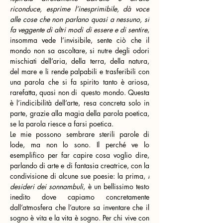
riconduce, esprime l’inesprimibile, dà voce 
alle cose che non parlano quasi a nessuno, si 
fa veggente di altri modi di essere e di sentire
, 
insomma vede l’invisibile, sente ciò che il 
mondo non sa ascoltare, si nutre degli odori 
mischiati dell’aria, della terra, della natura, 
del mare e li rende palpabili e trasferibili con 
una parola che si fa spirito tanto è ariosa, 
rarefatta, quasi non di
questo mondo. Questa 
è l’indicibilità dell’arte, resa concreta solo in 
parte, grazie alla magia della parola poetica, 
se la parola riesce a farsi poetica.
Le mie possono sembrare sterili parole di 
lode, ma non lo sono. Il perché ve lo 
esemplifico per far capire cosa voglio dire, 
parlando di arte e di fantasia creatrice, con la 
condivisione di alcune sue poesie: la prima, 
I 
desideri dei sonnambuli
, è un bellissimo testo 
inedito dove capiamo concretamente 
dall’atmosfera che l’autore sa inventare che il 
sogno è vita e la vita è sogno. Per chi vive con 