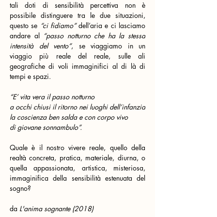
tali doti di sensibilità percettiva non è 
possibile distinguere tra le due situazioni, 
questo se 
“ci fidiamo”
 dell’aria e ci lasciamo 
andare al 
“passo notturno che ha la stessa 
intensità del vento”
, se viaggiamo in un 
viaggio più reale del reale, sulle ali 
geografiche di voli immaginifici al di là di 
tempi e spazi.
“E’ vita vera il passo notturno
a occhi chiusi il ritorno nei luoghi dell’infanzia
la coscienza ben salda e con corpo vivo
di giovane sonnambulo”.
Quale è il nostro vivere reale, quello della 
realtà concreta, pratica, materiale, diurna, o 
quella appassionata, artistica, misteriosa, 
immaginifica della sensibilità estenuata del 
sogno?
da 
L'anima sognante (2018)