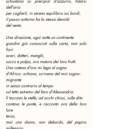
schiudono su precipizi d'azzurro, fidarsi 
dell'aria
per coglierli, in sereno equilibrio sui bordi,
il passo notturno ha la stessa densità
del vento.
Una direzione, ogni notte un continente
giardini già conosciuti sulla carta, non solo 
fiori
aceri, datteri, manghi,
succo e polpa, ora matura dei loro frutti.
Una catena d'oro mi lega al sogno
d'Africa - schiavo, scrivano del mio sogno‑
migrante
in senso contrario al tempo
sul tetto estremo del faro d'Alessandria
lì toccavo le stelle, ad occhi chiusi, sulle dita
contavo le punte, e racconto ora della loro 
luce
tersa,
mai uno sbavo, non debordo, del papiro 
millenario