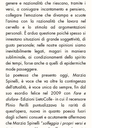
genere e nazionalità che riescano, tramite i 
versi, a coniugare incantamento e pensiero, 
collegare l’emozione che divampa e scuote 
l’anima con la razionalità che lavora nel 
cervello e lo stimola ad argomentazioni 
personali. È ardua questione poiché spesso si 
innestano situazioni di grande soggettività, di 
gusto personale; nelle nostre opinioni siamo 
inevitabilmente legati, magari in maniera 
subliminale, ai condizionamenti dello spirito 
dei tempi, forse anche a quelli di epidermiche 
mode passeggere.
La poetessa che presento oggi, Marzia 
Spinelli, è voce che va oltre la contingenza 
dell’attualità, è voce unica da sempre, fin dal 
suo esordio felice nel 2009 con 
Fare e 
disfare
 - Edizioni LietoColle - in cui il recensore 
Plinio Perilli puntualizzava la rarità di 
quest’opera, nuova in quanto poesia fuori 
dagli schemi consueti e acutamente affermava 
che Marzia Spinelli “
solfeggia i propri versi e 