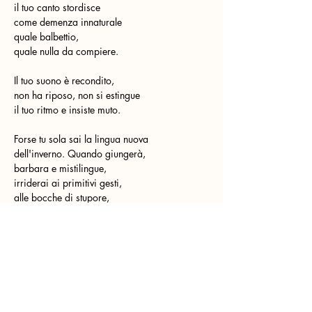
il tuo canto stordisce
come demenza innaturale
quale balbettio,
quale nulla da compiere.
Il tuo suono è recondito,
non ha riposo, non si estingue
il tuo ritmo e insiste muto.
Forse tu sola sai la lingua nuova
dell'inverno. Quando giungerà,
barbara e mistilingue,
irriderai ai primitivi gesti,
alle bocche di stupore,
alla pallida neve della pagina.
Da Trincea dei poeti:
Poeti russi
Chi più di Voi la trincea