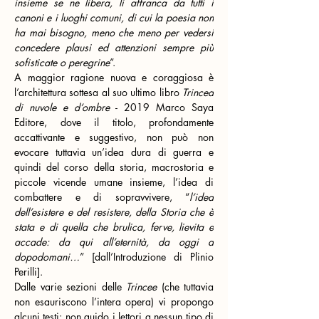
insieme se ne libera, li affranca da tutti i 
canoni e i luoghi comuni, di cui la poesia non 
ha mai bisogno, meno che meno per vedersi 
concedere plausi ed attenzioni sempre più 
sofisticate o peregrine
”.
A maggior ragione nuova e coraggiosa è 
l’architettura sottesa al suo ultimo libro 
Trincea 
di nuvole e d’ombre
 - 2019 Marco Saya 
Editore, dove il titolo, profondamente 
accattivante e suggestivo, non può non 
evocare tuttavia un’idea dura di guerra e 
quindi del corso della storia, macrostoria e 
piccole vicende umane insieme, l’idea di 
combattere e di sopravvivere, “
l’idea 
dell’esistere e del resistere, della Storia che è 
stata e di quella che brulica, ferve, lievita e 
accade: da qui all’eternità, da oggi a 
dopodomani…
” [dall’Introduzione di Plinio 
Perilli].
Dalle varie sezioni delle 
Trincee 
(che tuttavia 
non esauriscono l’intera opera) vi propongo 
alcuni testi: non guido i lettori a nessun tipo di 