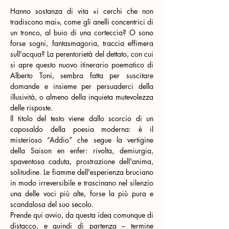
Hanno sostanza di vita «i cerchi che non 
tradiscono mai», come gli anelli concentrici di 
un tronco, al buio di una corteccia? O sono 
forse sogni, fantasmagoria, traccia effimera 
sull'acqua? La perentorietà del dettato, con cui 
si apre questo nuovo itinerario poematico di 
Alberto Toni, sembra fatta per suscitare 
domande e insieme per persuaderci della 
illusività, o almeno della inquieta mutevolezza 
delle risposte.
Il titolo del testo viene dallo scorcio di un 
caposaldo della poesia moderna: è il 
misterioso “Addio” che segue la vertigine 
della Saison en enfer: rivolta, demiurgia, 
spaventosa caduta, prostrazione dell'anima, 
solitudine. Le fiamme dell'esperienza bruciano 
in modo irreversibile e trascinano nel silenzio 
una delle voci più alte, forse la più pura e 
scandalosa del suo secolo.
Prende qui avvio, da questa idea comunque di 
distacco, e quindi di partenza – termine 