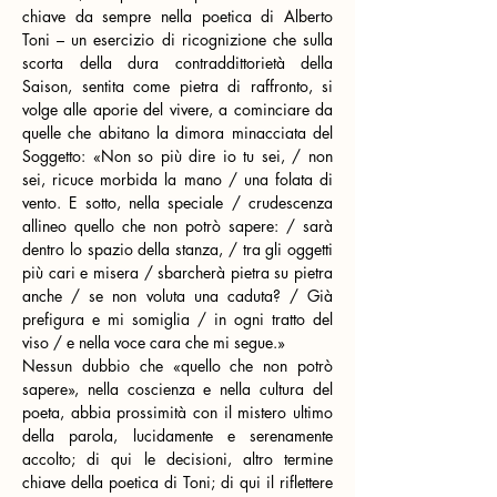
chiave da sempre nella poetica di Alberto 
Toni – un esercizio di ricognizione che sulla 
scorta della dura contraddittorietà della 
Saison, sentita come pietra di raffronto, si 
volge alle aporie del vivere, a cominciare da 
quelle che abitano la dimora minacciata del 
Soggetto: «Non so più dire io tu sei, / non 
sei, ricuce morbida la mano / una folata di 
vento. E sotto, nella speciale / crudescenza 
allineo quello che non potrò sapere: / sarà 
dentro lo spazio della stanza, / tra gli oggetti 
più cari e misera / sbarcherà pietra su pietra 
anche / se non voluta una caduta? / Già 
prefigura e mi somiglia / in ogni tratto del 
viso / e nella voce cara che mi segue.»
Nessun dubbio che «quello che non potrò 
sapere», nella coscienza e nella cultura del 
poeta, abbia prossimità con il mistero ultimo 
della parola, lucidamente e serenamente 
accolto; di qui le decisioni, altro termine 
chiave della poetica di Toni; di qui il riflettere 