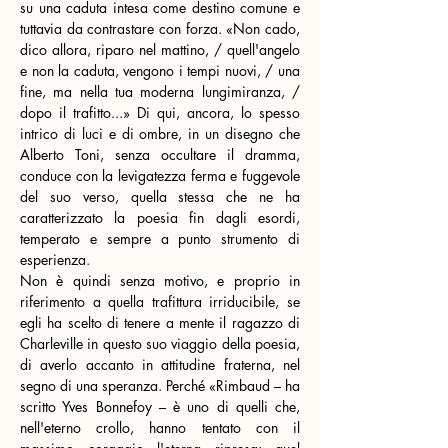
su una caduta intesa come destino comune e 
tuttavia da contrastare con forza. «Non cado, 
dico allora, riparo nel mattino, / quell'angelo 
e non la caduta, vengono i tempi nuovi, / una 
fine, ma nella tua moderna lungimiranza, / 
dopo il trafitto...» Di qui, ancora, lo spesso 
intrico di luci e di ombre, in un disegno che 
Alberto Toni, senza occultare il dramma, 
conduce con la levigatezza ferma e fuggevole 
del suo verso, quella stessa che ne ha 
caratterizzato la poesia fin dagli esordi, 
temperato e sempre a punto strumento di 
esperienza.
Non è quindi senza motivo, e proprio in 
riferimento a quella trafittura irriducibile, se 
egli ha scelto di tenere a mente il ragazzo di 
Charleville in questo suo viaggio della poesia, 
di averlo accanto in attitudine fraterna, nel 
segno di una speranza. Perché «Rimbaud – ha 
scritto Yves Bonnefoy – è uno di quelli che, 
nell'eterno crollo, hanno tentato con il 