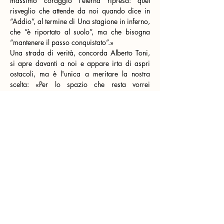
massimo coraggio l'eterna ripresa: quel 
risveglio che attende da noi quando dice in 
“Addio”, al termine di Una stagione in inferno, 
che “è riportato al suolo”, ma che bisogna 
“mantenere il passo conquistato”.» 
Una strada di verità, concorda Alberto Toni, 
si apre davanti a noi e appare irta di aspri 
ostacoli, ma è l'unica a meritare la nostra 
scelta: «Per lo spazio che resta vorrei 
guardarti sempre, / decidere, ma decidere è 
pur sempre fiato / celeste e condizione non 
sempre praticabile.» 
Un adolescente con le semelles de vent ci 
accompagnerà così, ombra elusiva tra questi 
versi che tentano la luce e ci invitano a 
conoscerci. «Ricordiamoci di Rimbaud, – 
dice ancora Bonnefoy – abbiamo bisogno di 
lui per essere fedeli a noi stessi. Abbiamo 
bisogno, direi, del nostro bisogno di 
Rimbaud.»