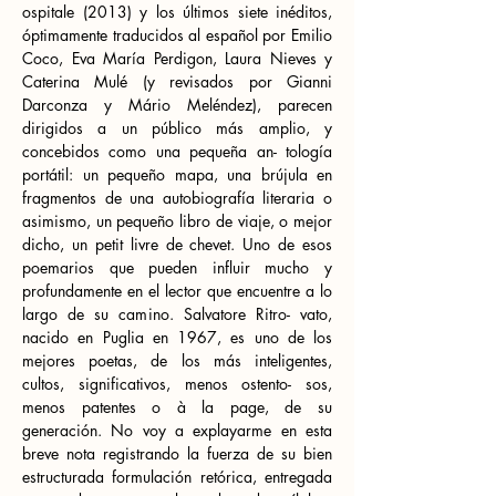
ospitale (2013) y los últimos siete inéditos, 
óptimamente traducidos al español por Emilio 
Coco, Eva María Perdigon, Laura Nieves y 
Caterina Mulé (y revisados por Gianni 
Darconza y Mário Meléndez), parecen 
dirigidos a un público más amplio, y 
concebidos como una pequeña an- tología 
portátil: un pequeño mapa, una brújula en 
fragmentos de una autobiografía literaria o 
asimismo, un pequeño libro de viaje, o mejor 
dicho, un petit livre de chevet. Uno de esos 
poemarios que pueden influir mucho y 
profundamente en el lector que encuentre a lo 
largo de su camino. Salvatore Ritro- vato, 
nacido en Puglia en 1967, es uno de los 
mejores poetas, de los más inteligentes, 
cultos, significativos, menos ostento- sos, 
menos patentes o à la page, de su 
generación. No voy a explayarme en esta 
breve nota registrando la fuerza de su bien 
estructurada formulación retórica, entregada 