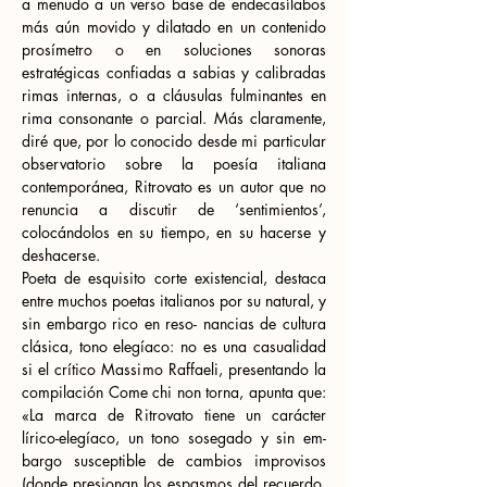
a menudo a un verso base de endecasílabos 
más aún movido y dilatado en un contenido 
prosímetro o en soluciones sonoras 
estratégicas confiadas a sabias y calibradas 
rimas internas, o a cláusulas fulminantes en 
rima consonante o parcial. Más claramente, 
diré que, por lo conocido desde mi particular 
observatorio sobre la poesía italiana 
contemporánea, Ritrovato es un autor que no 
renuncia a discutir de ‘sentimientos’, 
colocándolos en su tiempo, en su hacerse y 
deshacerse.
Poeta de esquisito corte existencial, destaca 
entre muchos poetas italianos por su natural, y 
sin embargo rico en reso- nancias de cultura 
clásica, tono elegíaco: no es una casualidad 
si el crítico Massimo Raffaeli, presentando la 
compilación Come chi non torna, apunta que: 
«La marca de Ritrovato tiene un carácter 
lírico-elegíaco, un tono sosegado y sin em- 
bargo susceptible de cambios improvisos 
(donde presionan los espasmos del recuerdo, 