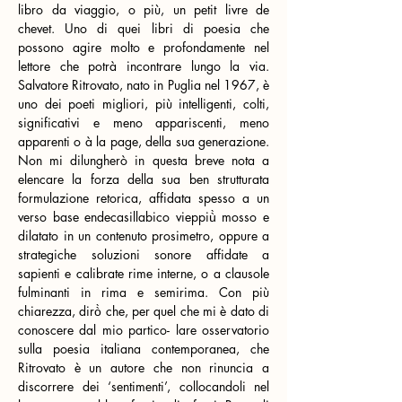
libro da viaggio, o più, un petit livre de 
chevet. Uno di quei libri di poesia che 
possono agire molto e profondamente nel 
lettore che potrà incontrare lungo la via. 
Salvatore Ritrovato, nato in Puglia nel 1967, è 
uno dei poeti migliori, più intelligenti, colti, 
significativi e meno appariscenti, meno 
apparenti o à la page, della sua generazione. 
Non mi dilungherò in questa breve nota a 
elencare la forza della sua ben strutturata 
formulazione retorica, affidata spesso a un 
verso base endecasillabico vieppiù̀ mosso e 
dilatato in un contenuto prosimetro, oppure a 
strategiche soluzioni sonore affidate a 
sapienti e calibrate rime interne, o a clausole 
fulminanti in rima e semirima. Con più 
chiarezza, dirò̀ che, per quel che mi è dato di 
conoscere dal mio partico- lare osservatorio 
sulla poesia italiana contemporanea, che 
Ritrovato è un autore che non rinuncia a 
discorrere dei ‘sentimenti’, collocandoli nel 