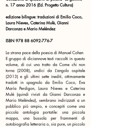
n. 17 anno 2016 (Ed. Progetto Cultura)  
edizione bilingue: traduzioni di Emilio Coco, 
Laura Nieves, Caterina Mulè, Gianni 
Darconza e Mario Meléndez
ISBN 978 88 6092-776-7
La strana pace della poesia di Manuel Cohen
Il gruppo di diciannove testi raccolti in questo 
volume, di cui uno tratto da Come chi non 
torna (2008), undici da L’angolo ospitale 
(2013) e gli ultimi sette inediti, ottimamente 
tradotti in spagnolo da Emilio Coco, Eva 
María Perdigon, Laura Nieves e Caterina 
Mulé (quindi rivisti da Gianni Darconza e 
Mario Meléndez), sembrano indirizzati a un 
pubblico più ampio, e concepiti come una 
piccola antologia portatile: una piccola 
mappa, una bussola per frammenti di 
autobiografia letteraria o, sia pure, un piccolo 