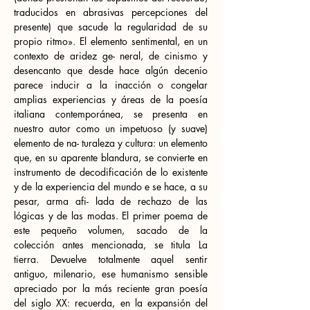
traducidos en abrasivas percepciones del 
presente) que sacude la regularidad de su 
propio ritmo». El elemento sentimental, en un 
contexto de aridez ge- neral, de cinismo y 
desencanto que desde hace algún decenio 
parece inducir a la inacción o congelar 
amplias experiencias y áreas de la poesía 
italiana contemporánea, se presenta en 
nuestro autor como un impetuoso (y suave) 
elemento de na- turaleza y cultura: un elemento 
que, en su aparente blandura, se convierte en 
instrumento de decodificación de lo existente 
y de la experiencia del mundo e se hace, a su 
pesar, arma afi- lada de rechazo de las 
lógicas y de las modas. El primer poema de 
este pequeño volumen, sacado de la 
colección antes mencionada, se titula La 
tierra. Devuelve totalmente aquel sentir 
antiguo, milenario, ese humanismo sensible 
apreciado por la más reciente gran poesía 
del siglo XX: recuerda, en la expansión del 