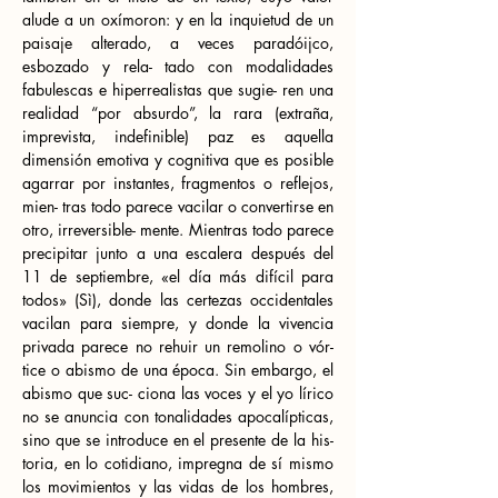
alude a un oxímoron: y en la inquietud de un 
paisaje alterado, a veces paradóijco, 
esbozado y rela- tado con modalidades 
fabulescas e hiperrealistas que sugie- ren una 
realidad “por absurdo”, la rara (extraña, 
imprevista, indefinible) paz es aquella 
dimensión emotiva y cognitiva que es posible 
agarrar por instantes, fragmentos o reflejos, 
mien- tras todo parece vacilar o convertirse en 
otro, irreversible- mente. Mientras todo parece 
precipitar junto a una escalera después del 
11 de septiembre, «el día más difícil para 
todos» (Sì), donde las certezas occidentales 
vacilan para siempre, y donde la vivencia 
privada parece no rehuir un remolino o vór- 
tice o abismo de una época. Sin embargo, el 
abismo que suc- ciona las voces y el yo lírico 
no se anuncia con tonalidades apocalípticas, 
sino que se introduce en el presente de la his- 
toria, en lo cotidiano, impregna de sí mismo 
los movimientos y las vidas de los hombres, 