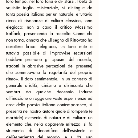
loro tempo, nel loro farsi e di- sfarsi. Poeta di 
squisito taglio esistenziale, si distingue da 
tanta poesia italiana per un naturale, e tuttavia 
ricco di risonanze di cultura classica, tono 
elegiaco: non a caso il critico Massimo 
Raffaeli, presentando la raccolta Come chi 
non torna, annota che «Il segno di Ritrovato ha 
carattere lirico- elegiaco, un tono mite e 
tuttavia passibile di improvvise escursioni 
(laddove premono gli spasmi del ricordo, 
tradotti in abrasive percezioni del presente) 
che sommuovono la regolarità del proprio 
ritmo». Il dato sentimentale, in un contesto di 
generale aridità̀, cinismo e disincanto che 
sembra da qualche decennio indurre 
all’inazione o raggelare vaste espe- rienze ed 
aree della poesia italiana contemporanea, si 
presenta nel nostro autore quale dirompente (e 
morbido) elemento di natura e di cultura: un 
elemento che, nella apparente mitezza, si fa 
strumento di decodifica dell’esistente e 
dell’esperienza del mondo, e si fa, suo 