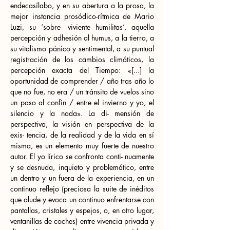
endecasílabo, y en su abertura a la prosa, la 
mejor instancia prosódico-rítmica de Mario 
Luzi, su ‘sobre- viviente humilitas’, aquella 
percepción y adhesión al humus, a la tierra, a 
su vitalismo pánico y sentimental, a su puntual 
registración de los cambios climáticos, la 
percepción exacta del Tiempo: «[...] la 
oportunidad de comprender / año tras año lo 
que no fue, no era / un tránsito de vuelos sino 
un paso al confín / entre el invierno y yo, el 
silencio y la nada». La di- mensión de 
perspectiva, la visión en perspectiva de la 
exis- tencia, de la realidad y de la vida en sí 
misma, es un elemento muy fuerte de nuestro 
autor. El yo lírico se confronta conti- nuamente 
y se desnuda, inquieto y problemático, entre 
un dentro y un fuera de la experiencia, en un 
continuo reflejo (preciosa la suite de inéditos 
que alude y evoca un continuo enfrentarse con 
pantallas, cristales y espejos, o, en otro lugar, 
ventanillas de coches) entre vivencia privada y 