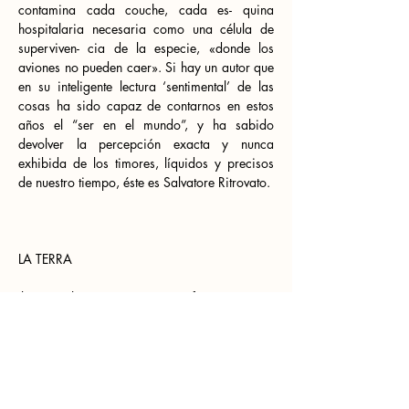
contamina cada couche, cada es- quina 
hospitalaria necesaria como una célula de 
superviven- cia de la especie, «donde los 
aviones no pueden caer». Si hay un autor que 
en su inteligente lectura ‘sentimental’ de las 
cosas ha sido capaz de contarnos en estos 
años el “ser en el mundo”, y ha sabido 
devolver la percepción exacta y nunca 
exhibida de los timores, líquidos y precisos 
de nuestro tiempo, éste es Salvatore Ritrovato.
LA TERRA
Il tempo che copre queste cime fa come un 
manto 
di leggero muschio e oblio, lascia segni
radi ma caldi alle doline, in prati
dove il mare spira odore di sotterranei 
paesaggi.