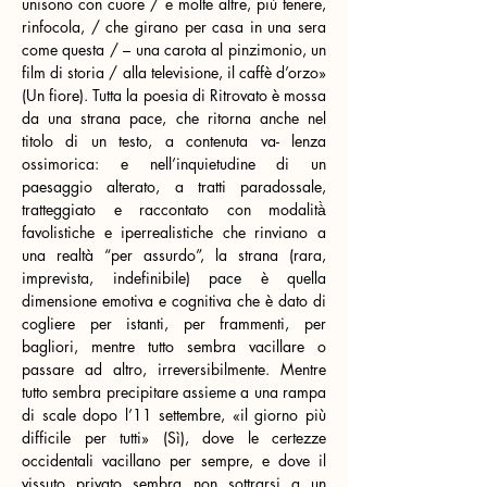
unisono con cuore / e molte altre, più tenere, 
rinfocola, / che girano per casa in una sera 
come questa / – una carota al pinzimonio, un 
film di storia / alla televisione, il caffè d’orzo» 
(Un fiore). Tutta la poesia di Ritrovato è mossa 
da una strana pace, che ritorna anche nel 
titolo di un testo, a contenuta va- lenza 
ossimorica: e nell’inquietudine di un 
paesaggio alterato, a tratti paradossale, 
tratteggiato e raccontato con modalità̀ 
favolistiche e iperrealistiche che rinviano a 
una realtà “per assurdo”, la strana (rara, 
imprevista, indefinibile) pace è quella 
dimensione emotiva e cognitiva che è dato di 
cogliere per istanti, per frammenti, per 
bagliori, mentre tutto sembra vacillare o 
passare ad altro, irreversibilmente. Mentre 
tutto sembra precipitare assieme a una rampa 
di scale dopo l’11 settembre, «il giorno più 
difficile per tutti» (Sì), dove le certezze 
occidentali vacillano per sempre, e dove il 
vissuto privato sembra non sottrarsi a un 