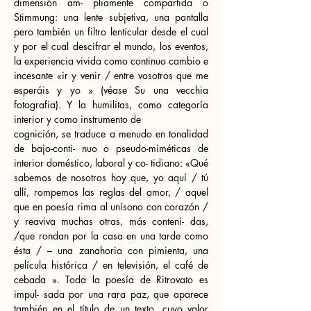
dimensión am- pliamente compartida o 
Stimmung: una lente subjetiva, una pantalla 
pero también un filtro lenticular desde el cual 
y por el cual descifrar el mundo, los eventos, 
la experiencia vivida como continuo cambio e 
incesante «ir y venir / entre vosotros que me 
esperáis y yo » (véase Su una vecchia 
fotografia). Y la humilitas, como categoría 
interior y como instrumento de
cognición, se traduce a menudo en tonalidad 
de bajo-conti- nuo o pseudo-miméticas de 
interior doméstico, laboral y co- tidiano: «Qué 
sabemos de nosotros hoy que, yo aquí / tú 
allí, rompemos las reglas del amor, / aquel 
que en poesía rima al unísono con corazón / 
y reaviva muchas otras, más conteni- das, 
/que rondan por la casa en una tarde como 
ésta / – una zanahoria con pimienta, una 
película histórica / en televisión, el café de 
cebada ». Toda la poesía de Ritrovato es 
impul- sada por una rara paz, que aparece 
también en el título de un texto, cuyo valor 