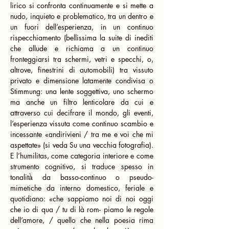
lirico si confronta continuamente e si mette a 
nudo, inquieto e problematico, tra un dentro e 
un fuori dell’esperienza, in un continuo 
rispecchiamento (bellissima la suite di inediti 
che allude e richiama a un continuo 
fronteggiarsi tra schermi, vetri e specchi, o, 
altrove, finestrini di automobili) tra vissuto 
privato e dimensione latamente condivisa o 
Stimmung: una lente soggettiva, uno schermo 
ma anche un filtro lenticolare da cui e 
attraverso cui decifrare il mondo, gli eventi, 
l’esperienza vissuta come continuo scambio e 
incessante «andirivieni / tra me e voi che mi 
aspettate» (si veda Su una vecchia fotografia). 
E l’humilitas, come categoria interiore e come 
strumento cognitivo, si traduce spesso in 
tonalità̀ da basso-continuo o pseudo-
mimetiche da interno domestico, feriale e 
quotidiano: «che sappiamo noi di noi oggi 
che io di qua / tu di là rom- piamo le regole 
dell’amore, / quello che nella poesia rima 