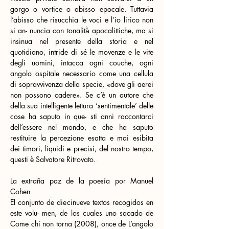
gorgo o vortice o abisso epocale. Tuttavia 
l’abisso che risucchia le voci e l’io lirico non 
si an- nuncia con tonalità̀ apocalittiche, ma si 
insinua nel presente della storia e nel 
quotidiano, intride di sé le movenze e le vite 
degli uomini, intacca ogni couche, ogni 
angolo ospitale necessario come una cellula 
di sopravvivenza della specie, «dove gli aerei 
non possono cadere». Se c’è un autore che 
della sua intelligente lettura ‘sentimentale’ delle 
cose ha saputo in que- sti anni raccontarci 
dell’essere nel mondo, e che ha saputo 
restituire la percezione esatta e mai esibita 
dei timori, liquidi e precisi, del nostro tempo, 
questi è Salvatore Ritrovato.
La extraña paz de la poesía por Manuel 
Cohen
El conjunto de diecinueve textos recogidos en 
este volu- men, de los cuales uno sacado de 
Come chi non torna (2008), once de L’angolo 