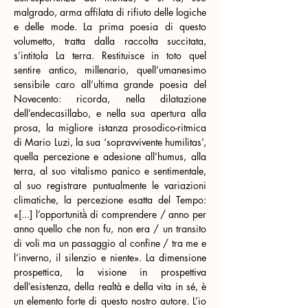
malgrado, arma affilata di rifiuto delle logiche 
e delle mode. La prima poesia di questo 
volumetto, tratta dalla raccolta succitata, 
s’intitola La terra. Restituisce in toto quel 
sentire antico, millenario, quell’umanesimo 
sensibile caro all’ultima grande poesia del 
Novecento: ricorda, nella dilatazione 
dell’endecasillabo, e nella sua apertura alla 
prosa, la migliore istanza prosodico-ritmica 
di Mario Luzi, la sua ‘sopravvivente humilitas’, 
quella percezione e adesione all’humus, alla 
terra, al suo vitalismo panico e sentimentale, 
al suo registrare puntualmente le variazioni 
climatiche, la percezione esatta del Tempo: 
«[...] l’opportunità̀ di comprendere / anno per 
anno quello che non fu, non era / un transito 
di voli ma un passaggio al confine / tra me e 
l’inverno, il silenzio e niente». La dimensione 
prospettica, la visione in prospettiva 
dell’esistenza, della realtà e della vita in sé, è 
un elemento forte di questo nostro autore. L’io 