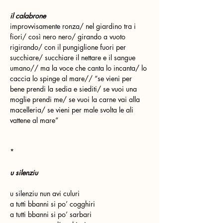
il calabrone
improvvisamente ronza/ nel giardino tra i 
fiori/ così nero nero/ girando a vuoto 
rigirando/ con il pungiglione fuori per 
succhiare/ succhiare il nettare e il sangue 
umano// ma la voce che canta lo incanta/ lo 
caccia lo spinge al mare// “se vieni per 
bene prendi la sedia e siediti/ se vuoi una 
moglie prendi me/ se vuoi la carne vai alla 
macelleria/ se vieni per male svolta le ali 
vattene al mare”
*
u silenziu
u silenziu nun avi culuri
a tutti bbanni si po’ cogghiri
a tutti bbanni si po’ sarbari