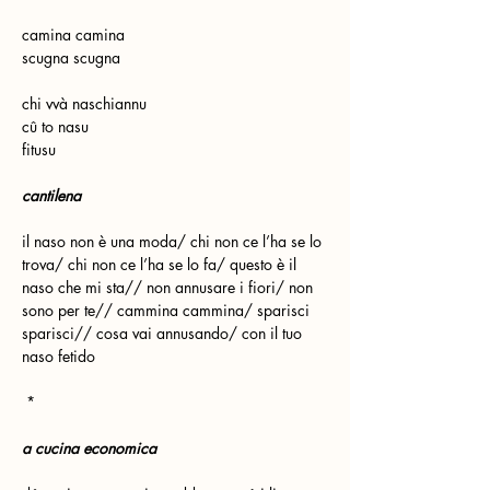
camina camina
scugna scugna
chi vvà naschiannu
cû to nasu
fitusu
cantilena
il naso non è una moda/ chi non ce l’ha se lo 
trova/ chi non ce l’ha se lo fa/ questo è il 
naso che mi sta// non annusare i fiori/ non 
sono per te// cammina cammina/ sparisci 
sparisci// cosa vai annusando/ con il tuo 
naso fetido
 *
a cucina economica