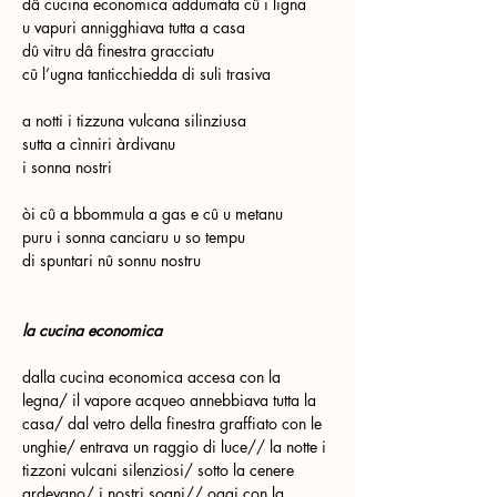
dâ cucina economica addumata cû i ligna
u vapuri annigghiava tutta a casa
dû vitru dâ finestra gracciatu
cû l’ugna tanticchiedda di suli trasiva
a notti i tizzuna vulcana silinziusa
sutta a cìnniri àrdivanu
i sonna nostri
òi cû a bbommula a gas e cû u metanu
puru i sonna canciaru u so tempu
di spuntari nû sonnu nostru
la cucina economica
dalla cucina economica accesa con la 
legna/ il vapore acqueo annebbiava tutta la 
casa/ dal vetro della finestra graffiato con le 
unghie/ entrava un raggio di luce// la notte i 
tizzoni vulcani silenziosi/ sotto la cenere 
ardevano/ i nostri sogni// oggi con la 