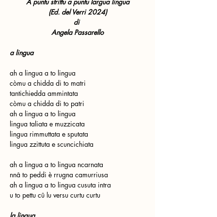
A puntu strittu a puntu largua lingua
(Ed. del Verri 2024)
di 
Angela Passarello
a lingua
ah a lingua a to lingua
còmu a chidda di to matri
tantichiedda ammintata
còmu a chidda di to patri
ah a lingua a to lingua
lingua taliata e muzzicata
lingua rimmuttata e sputata
lingua zzittuta e scuncichiata
ah a lingua a to lingua ncarnata
nnâ to peddi è rrugna camurriusa
ah a lingua a to lingua cusuta intra
u to pettu cû lu versu curtu curtu
la lingua