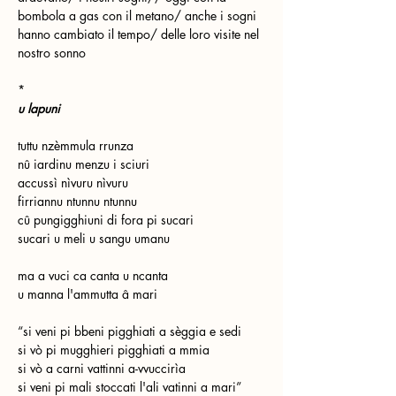
bombola a gas con il metano/ anche i sogni 
hanno cambiato il tempo/ delle loro visite nel 
nostro sonno
*
u lapuni
tuttu nzèmmula rrunza
nû iardinu menzu i sciuri
accussì nìvuru nìvuru
firriannu ntunnu ntunnu
cû pungigghiuni di fora pi sucari
sucari u meli u sangu umanu
ma a vuci ca canta u ncanta
u manna l'ammutta â mari
“si veni pi bbeni pigghiati a sèggia e sedi
si vò pi mugghieri pigghiati a mmia
si vò a carni vattinni a-vvuccirìa
si veni pi mali stoccati l'ali vatinni a mari”