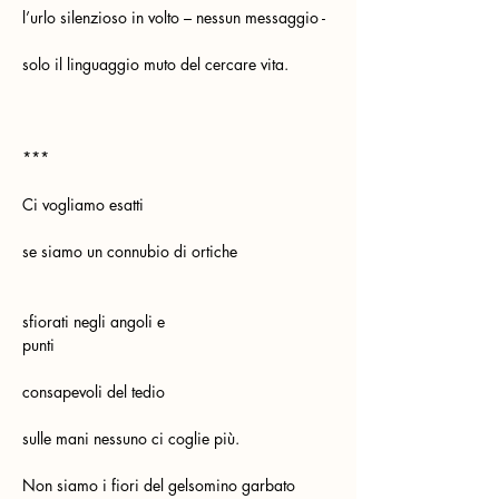
l’urlo silenzioso in volto – nessun messaggio -
solo il linguaggio muto del cercare vita.
***
Ci vogliamo esatti
se siamo un connubio di ortiche 
sfiorati negli angoli e 
punti                                                  
consapevoli del tedio
sulle mani nessuno ci coglie più.
Non siamo i fiori del gelsomino garbato