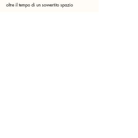
oltre il tempo di un sovvertito spazio
di improbabili equilibri.
Il divenire è evoluzione,
meta umana della genesi.
***
Gli occhiali si sono plasmati al naso
annegati  nell’impulso del gesto rarefatto
lentamente
non ce ne siamo accorte mai e ora siamo 
tornate fragili