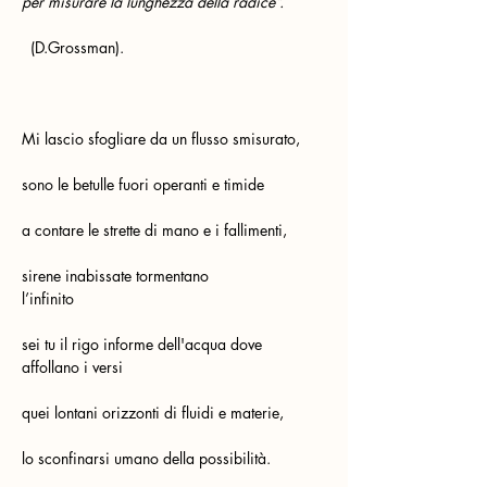
per misurare la lunghezza della radice”.
  (D.Grossman).
Mi lascio sfogliare da un flusso smisurato,
sono le betulle fuori operanti e timide
a contare le strette di mano e i fallimenti,
sirene inabissate tormentano 
l’infinito                                             
sei tu il rigo informe dell'acqua dove 
affollano i versi                     
quei lontani orizzonti di fluidi e materie,
lo sconfinarsi umano della possibilità.