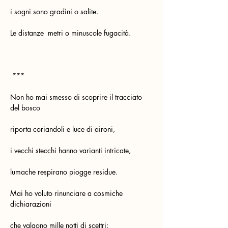
i sogni sono gradini o salite.
Le distanze  metri o minuscole fugacità.
 ***
Non ho mai smesso di scoprire il tracciato 
del bosco
riporta coriandoli e luce di aironi,
i vecchi stecchi hanno varianti intricate,
lumache respirano piogge residue.
Mai ho voluto rinunciare a cosmiche 
dichiarazioni
che valgono mille notti di scettri: