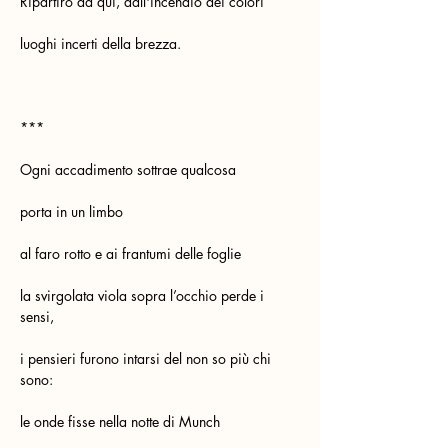
Ripartirò da qui, dall'incendio dei colori
luoghi incerti della brezza.    
***
Ogni accadimento sottrae qualcosa
porta in un limbo
al faro rotto e ai frantumi delle foglie
la svirgolata viola sopra l’occhio perde i 
sensi,
i pensieri furono intarsi del non so più chi 
sono:
le onde fisse nella notte di Munch