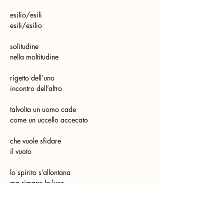
esilio/esili
esili/esilio
solitudine
nella moltitudine
rigetto dell’uno
incontro dell’altro
talvolta un uomo cade
come un uccello accecato
che vuole sfidare
il vuoto
lo spirito s’allontana
ma rimane la luce
strano altrove
(così lontano)