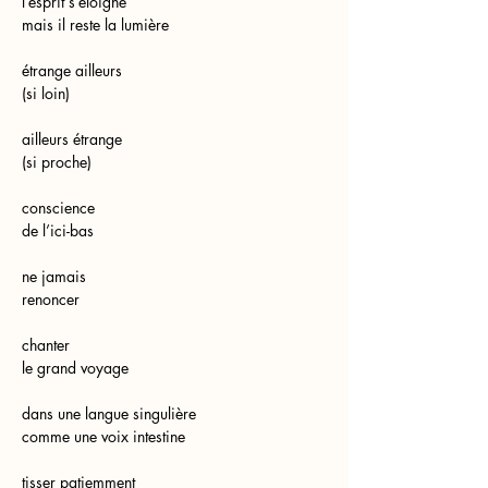
l’esprit s’éloigne
mais il reste la lumière
étrange ailleurs
(si loin)
ailleurs étrange
(si proche)
conscience
de l’ici-bas
ne jamais
renoncer
chanter
le grand voyage
dans une langue singulière
comme une voix intestine
tisser patiemment