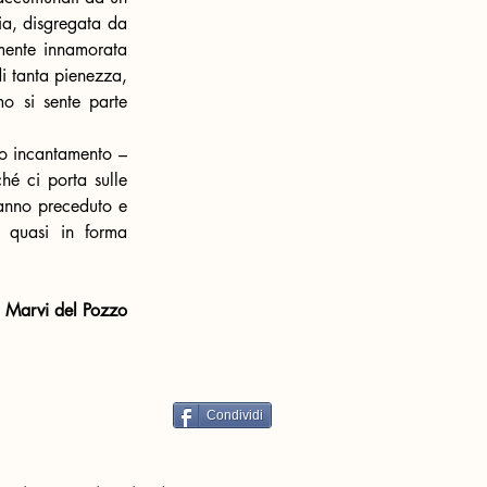
a, disgregata da 
mente innamorata 
i tanta pienezza, 
o si sente parte 
o incantamento – 
hé ci porta sulle 
hanno preceduto e 
 quasi in forma 
Marvi del Pozzo
Condividi