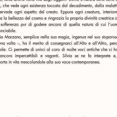
e, che vede ogni esistenza toccata dal decadimento, dalla malatti
ervade ogni aspetto del creato. Eppure ogni creatura, interior
ra la bellezza del cosmo e ringrazia la propria divinità creatrice d
sofferenza pur di godere ancora di quella natura di cui l’uom
unciabile.
via Marzano, semplice nella sua magia, ingenua nel suo stuporos
na volta –, ha il merito di consegnarci all’Alto e all’Altro, perc
ibile. Ci permette di unirci al coro di molte voci antiche che ci 
ncora impercettibili e vaganti. Silvia se ne fa interprete e,
porta in vita mescolandole alla sua voce contemporanea.