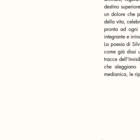
destino superior
un dolore che p
della vita, celeb
pronta ad ogni 
integrante e irrin
La poesia di Sil
come già dissi u
tracce dell’Invis
che aleggiano a
medianica, le ri