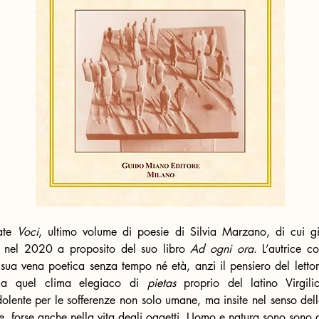
ate 
Voci
 nel 2020 a proposito del suo libro 
Ad ogni ora
. L’autrice c
sua vena poetica senza tempo né età, anzi il pensiero del lettore 
, a quel clima elegiaco di 
pietas 
proprio del latino Virgili
olente per le sofferenze non solo umane, ma insite nel senso delle
e, forse anche nella vita degli oggetti. Uomo e natura sono sono 