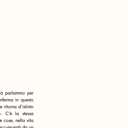
, ultimo volume di poesie di Silvia Marzano, di cui già parlammo per 
onferma in questo 
ritorna d’istinto 
o. C’è la stessa 
 cose, nella vita 
accumunati da un 