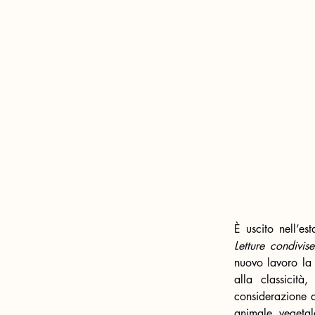
È uscito nell’est
Letture condivise
nuovo lavoro la 
alla classicità
considerazione d
animale, vegetal