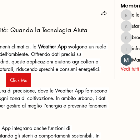
Membr
ell
ellerbe
sta
starkse
ità: Quando la Tecnologia Aiuta
bro
brockfr
nti climatici, le 
Weather App
 svolgono un ruolo 
inf
infopar
ell’ambiente. Offrendo dati precisi su 
Mar
dità, queste applicazioni aiutano agricoltori e 
Vedi tutt
naturali, riducendo sprechi e consumi energetici.
Click Me
ura di precisione, dove le Weather App forniscono 
gni zona di coltivazione. In ambito urbano, i dati 
er gestire al meglio l’energia e prevenire fenomeni 
App integrano anche funzioni di 
tando gli utenti a comportamenti sostenibili. In 