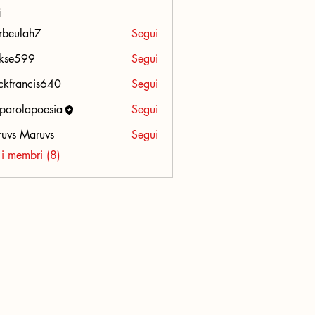
i
erbeulah7
Segui
ulah7
rkse599
Segui
599
ckfrancis640
Segui
ancis640
oparolapoesia
Segui
olapoesia
uvs Maruvs
Segui
i i membri (8)