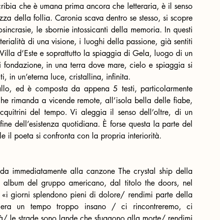
cribia che è umana prima ancora che letteraria, è il senso 
ezza della follia. Caronia scava dentro se stesso, si scopre 
incrasie, le sbornie intossicanti della memoria. In questi 
rialità di una visione, i luoghi della passione, già sentiti 
Villa d’Este e soprattutto la spiaggia di Gela, luogo di un 
 fondazione, in una terra dove mare, cielo e spiaggia si 
 in un’eterna luce, cristallina, infinita.
tallo, ed è composta da appena 5 testi, particolarmente 
che rimanda a vicende remote, all’isola bella delle fiabe, 
cquitrini del tempo. Vi aleggia il senso dell’oltre, di un 
ne dell’esistenza quotidiana. È forse questa la parte del 
e il poeta si confronta con la propria interiorità.
anda immediatamente alla canzone The crystal ship della 
album del gruppo americano, dal titolo the doors, nel 
 «i giorni splendono pieni di dolore/ rendimi parte della 
 era un tempo troppo insano / ci rincontreremo, ci 
tà/ le strade sono lande che sfuggono alla morte/ rendimi 