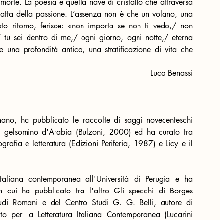
morte. La poesia è quella nave di cristallo che attraversa 
tatta della passione. L’assenza non è che un volano, una 
sto ritorno, ferisce: «non importa se non ti vedo,/ non 
 tu sei dentro di me,/ ogni giorno, ogni notte,/ eterna 
 una profondità antica, una stratificazione di vita che 
Luca Benassi
omano, ha pubblicato le raccolte di saggi novecenteschi 
Il gelsomino d'Arabia (Bulzoni, 2000) ed ha curato tra 
grafia e letteratura (Edizioni Periferia, 1987) e Licy e il 
taliana contemporanea all'Università di Perugia e ha 
n cui ha pubblicato tra l'altro Gli specchi di Borges 
Studi Romani e del Centro Studi G. G. Belli, autore di 
nto per la Letteratura Italiana Contemporanea (Lucarini 