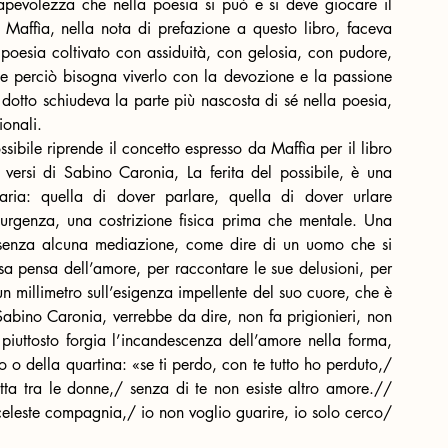
apevolezza che nella poesia si può e si deve giocare il 
 Maffìa, nella nota di prefazione a questo libro, faceva 
poesia coltivato con assiduità, con gelosia, con pudore, 
 e perciò bisogna viverlo con la devozione e la passione 
co dotto schiudeva la parte più nascosta di sé nella poesia, 
ionali.
ssibile riprende il concetto espresso da Maffìa per il libro 
versi di Sabino Caronia, La ferita del possibile, è una 
ria: quella di dover parlare, quella di dover urlare 
urgenza, una costrizione fisica prima che mentale. Una 
 senza alcuna mediazione, come dire di un uomo che si 
sa pensa dell’amore, per raccontare le sue delusioni, per 
n millimetro sull’esigenza impellente del suo cuore, che è 
 Sabino Caronia, verrebbe da dire, non fa prigionieri, non 
piuttosto forgia l’incandescenza dell’amore nella forma, 
o o della quartina: «se ti perdo, con te tutto ho perduto,/ 
etta tra le donne,/ senza di te non esiste altro amore.// 
leste compagnia,/ io non voglio guarire, io solo cerco/ 