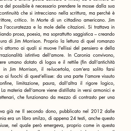
ita del possibile è necessario prendere le mosse dalla sua 
 continuità che si intrecciano nella scrittura, ma perché è 
ittore, critico. In Morte di un cittadino americano. Jim 
l’accuratezza e la mole delle citazioni. Si trattava in 
chiando prosa, poesia, ma soprattutto saggistica – creando 
ura di Jim Morrison. Proprio la lettura di quel romanzo 
attorno ai quali si muove l’ellissi del pensiero e della 
irrazionalità istintiva dell’amore. In Caronia convivono, 
re umano dotato di logos e il rettile (fin dall’antichità 
in Jim Morrison, il re-lucertola, com’era solito farsi 
ai fuochi di quest’ellisse: da una parte l’amore vissuto 
fine, limitazione, paura, dall’altra il rigore logico, 
La materia dell’amore viene distillata in versi armonici e 
 settenari, che funzionano da mezzo di contrasto per una 
rava già ne Il secondo dono, pubblicato nel 2012 dalle 
onia era un libro smilzo, di appena 24 testi, anche questo 
iuse, nel quale però emergeva, proprio come in questa 