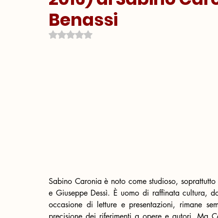
Benassi
Valutazione NaN stelle su 5.
Sabino Caronia è noto come studioso, soprattutt
e Giuseppe Dessì. È uomo di raffinata cultura, dotto
occasione di letture e presentazioni, rimane sem
precisione dei riferimenti a opere e autori. Ma Ca