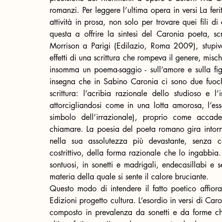
romanzi. Per leggere l’ultima opera in versi La fer
attività in prosa, non solo per trovare quei fili di
questa a offrire la sintesi del Caronia poeta, scr
Morrison a Parigi (Edilazio, Roma 2009), stupiva 
effetti di una scrittura che rompeva il genere, mis
insomma un poema-saggio - sull’amore e sulla fig
insegna che in Sabino Caronia ci sono due fuochi 
scrittura: l’acribia razionale dello studioso e l’
attorcigliandosi come in una lotta amorosa, l’esse
simbolo dell’irrazionale), proprio come accade 
chiamare. La poesia del poeta romano gira intorno 
nella sua assolutezza più devastante, senza con
costrittivo, della forma razionale che lo ingabbia. 
sontuosi, in sonetti e madrigali, endecasillabi e
materia della quale si sente il calore bruciante.
Questo modo di intendere il fatto poetico affio
Edizioni progetto cultura. L’esordio in versi di Car
composto in prevalenza da sonetti e da forme ch