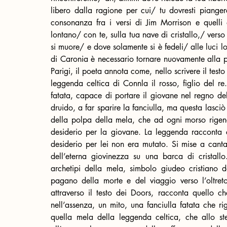
libero dalla ragione per cui/ tu dovresti piange
consonanza fra i versi di Jim Morrison e quelli 
lontano/ con te, sulla tua nave di cristallo,/ verso
si muore/ e dove solamente si è fedeli/ alle luci l
di Caronia è necessario tornare nuovamente alla p
Parigi, il poeta annota come, nello scrivere il testo 
leggenda celtica di Connla il rosso, figlio del re
fatata, capace di portare il giovane nel regno dell’
druido, a far sparire la fanciulla, ma questa lasci
della polpa della mela, che ad ogni morso rigene
desiderio per la giovane. La leggenda racconta ch
desiderio per lei non era mutato. Si mise a canta
dell’eterna giovinezza su una barca di cristall
archetipi della mela, simbolo giudeo cristiano de
pagano della morte e del viaggio verso l’oltret
attraverso il testo dei Doors, racconta quello c
nell’assenza, un mito, una fanciulla fatata che ri
quella mela della leggenda celtica, che allo s