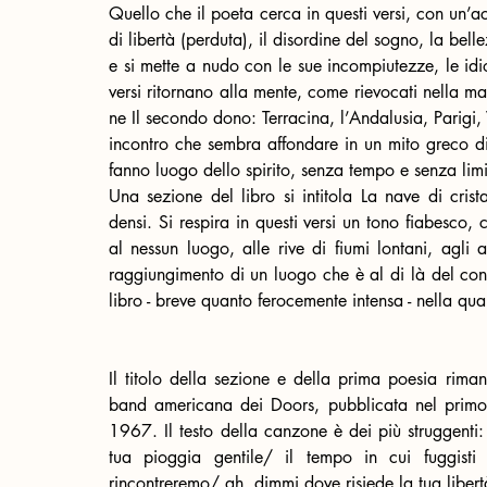
Quello che il poeta cerca in questi versi, con un’a
di libertà (perduta), il disordine del sogno, la bell
e si mette a nudo con le sue incompiutezze, le idios
versi ritornano alla mente, come rievocati nella mate
ne Il secondo dono: Terracina, l’Andalusia, Parigi, 
incontro che sembra affondare in un mito greco di
fanno luogo dello spirito, senza tempo e senza limiti,
Una sezione del libro si intitola La nave di cris
densi. Si respira in questi versi un tono fiabesco, 
al nessun luogo, alle rive di fiumi lontani, agli a
raggiungimento di un luogo che è al di là del confi
libro - breve quanto ferocemente intensa - nella qual
Il titolo della sezione e della prima poesia rim
band americana dei Doors, pubblicata nel primo 
1967. Il testo della canzone è dei più struggenti:
tua pioggia gentile/ il tempo in cui fuggisti
rincontreremo/ ah, dimmi dove risiede la tua liber