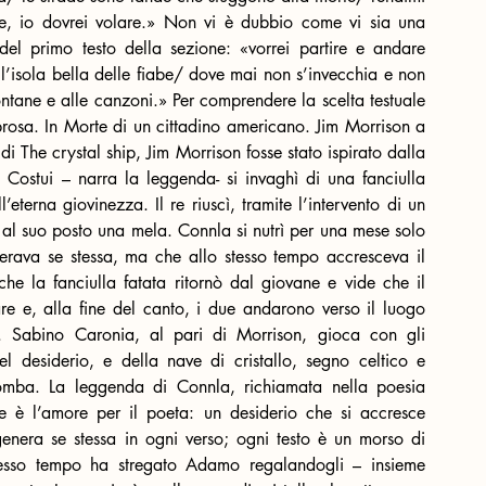
re, io dovrei volare.» Non vi è dubbio come vi sia una 
del primo testo della sezione: «vorrei partire e andare 
 l’isola bella delle fiabe/ dove mai non s’invecchia e non 
ontane e alle canzoni.» Per comprendere la scelta testuale 
rosa. In Morte di un cittadino americano. Jim Morrison a 
di The crystal ship, Jim Morrison fosse stato ispirato dalla 
. Costui – narra la leggenda- si invaghì di una fanciulla 
eterna giovinezza. Il re riuscì, tramite l’intervento di un 
ò al suo posto una mela. Connla si nutrì per una mese solo 
rava se stessa, ma che allo stesso tempo accresceva il 
e la fanciulla fatata ritornò dal giovane e vide che il 
re e, alla fine del canto, i due andarono verso il luogo 
o. Sabino Caronia, al pari di Morrison, gioca con gli 
l desiderio, e della nave di cristallo, segno celtico e 
omba. La leggenda di Connla, richiamata nella poesia 
he è l’amore per il poeta: un desiderio che si accresce 
genera se stessa in ogni verso; ogni testo è un morso di 
tesso tempo ha stregato Adamo regalandogli – insieme 