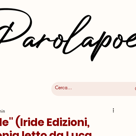
min
e" (Iride Edizioni,
onia letto da Luca