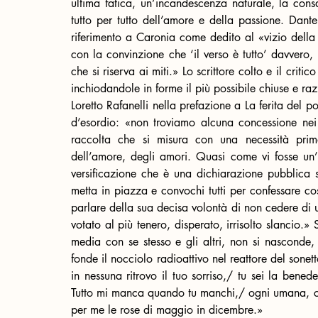
ultima fatica, un’incandescenza naturale, la cons
tutto per tutto dell’amore e della passione. Dante
riferimento a Caronia come dedito al «vizio della 
con la convinzione che ‘il verso è tutto’ davvero,
che si riserva ai miti.» Lo scrittore colto e il criti
inchiodandole in forme il più possibile chiuse e raz
Loretto Rafanelli nella prefazione a La ferita del po
d’esordio: «non troviamo alcuna concessione nei 
raccolta che si misura con una necessità prima
dell’amore, degli amori. Quasi come vi fosse un’
versificazione che è una dichiarazione pubblica
metta in piazza e convochi tutti per confessare co
parlare della sua decisa volontà di non cedere di u
votato al più tenero, disperato, irrisolto slancio.»
media con se stesso e gli altri, non si nasconde, 
fonde il nocciolo radioattivo nel reattore del sonett
in nessuna ritrovo il tuo sorriso,/ tu sei la bened
Tutto mi manca quando tu manchi,/ ogni umana, ce
per me le rose di maggio in dicembre.»