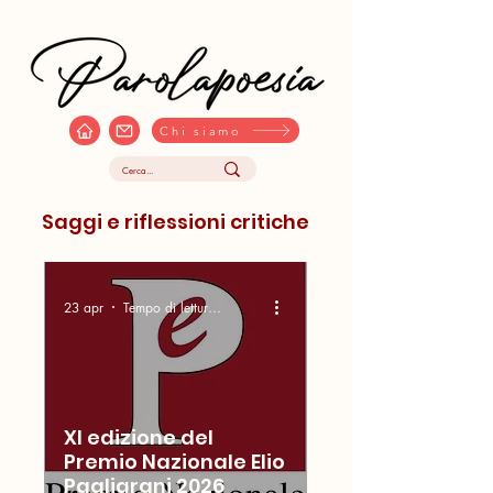
Chi siamo
Saggi e riflessioni critiche
23 apr
Tempo di lettura: 5 min
XI edizione del
Premio Nazionale Elio
Pagliarani 2026