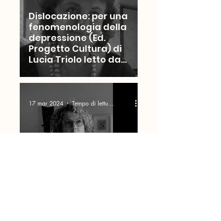
Dislocazione: per una
fenomenologia della
depressione (Ed.
Progetto Cultura) di
Lucia Triolo letto da
Cinzia Marulli
17 mar 2024
Tempo di lettura: 9 min
"Ogni respiro un
mondo" (La vita felice
2023) di Tiziana Colusso
letto da Michele
Arcangelo Firinu