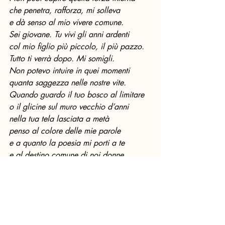
che penetra, rafforza, mi solleva
e dà senso al mio vivere comune.
Sei giovane. Tu vivi gli anni ardenti
col mio figlio più piccolo, il più pazzo.
Tutto ti verrà dopo. Mi somigli.
Non potevo intuire in quei momenti
quanta saggezza nelle nostre vite.
Quando guardo il tuo bosco al limitare
o il glicine sul muro vecchio d’anni
nella tua tela lasciata a metà
penso al colore delle mie parole
e a quanto la poesia mi porti a te
e al destino comune di noi donne.
Vorrei soffermarmi un attimo sulla poesia 
di pag. 5 “
6 marzo
” che nelle note è 
indicata come la data di nascita della 