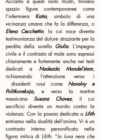
Accanto a questi nomi illustri, trovano 
spazio figure contemporanee come 
l'infermiera 
Katia
, simbolo di una 
vicinanza umana che fa la differenza, o 
Elena Cecchettin
, la cui voce diventa 
testimonianza del dolore straziante per la 
perdita della sorella 
Giulia
. L’impegno 
civile e il contrasto al male sono espressi 
chiaramente e fortemente anche nei testi 
dedicati a 
Nadezda Mandel’stam
, 
richiamando l’attenzione verso i 
 dissidenti russi come 
Navalny e 
Politkovskaja,
 e verso la martire 
messicana 
Susana Chavez
, il cui 
sacrificio diventa un monito contro la 
violenza. Con la poesia dedicata a 
Lilith 
entriamo nella dualità dell’anima. Vi è un 
contrasto interno personificato nella 
figura mitica di Lilith: “
la luna nera
che 