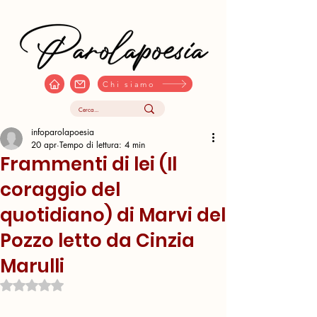
Chi siamo
infoparolapoesia
20 apr
Tempo di lettura: 4 min
Frammenti di lei (Il
coraggio del
quotidiano) di Marvi del
Pozzo letto da Cinzia
Marulli
Valutazione NaN stelle su 5.